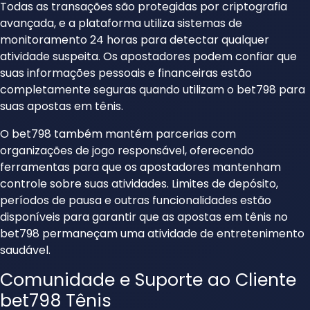
Todas as transações são protegidas por criptografia
avançada, e a plataforma utiliza sistemas de
monitoramento 24 horas para detectar qualquer
atividade suspeita. Os apostadores podem confiar que
suas informações pessoais e financeiras estão
completamente seguras quando utilizam o bet798 para
suas apostas em tênis.
O bet798 também mantém parcerias com
organizações de jogo responsável, oferecendo
ferramentas para que os apostadores mantenham
controle sobre suas atividades. Limites de depósito,
períodos de pausa e outras funcionalidades estão
disponíveis para garantir que as apostas em tênis no
bet798 permaneçam uma atividade de entretenimento
saudável.
Comunidade e Suporte ao Cliente
bet798 Tênis