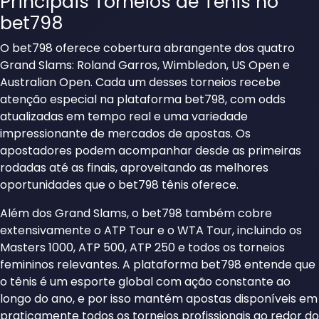
Principais Torneios de Tênis no
bet798
O bet798 oferece cobertura abrangente dos quatro
Grand Slams: Roland Garros, Wimbledon, US Open e
Australian Open. Cada um desses torneios recebe
atenção especial na plataforma bet798, com odds
atualizadas em tempo real e uma variedade
impressionante de mercados de apostas. Os
apostadores podem acompanhar desde as primeiras
rodadas até as finais, aproveitando as melhores
oportunidades que o bet798 tênis oferece.
Além dos Grand Slams, o bet798 também cobre
extensivamente o ATP Tour e o WTA Tour, incluindo os
Masters 1000, ATP 500, ATP 250 e todos os torneios
femininos relevantes. A plataforma bet798 entende que
o tênis é um esporte global com ação constante ao
longo do ano, e por isso mantém apostas disponíveis em
praticamente todos os torneios profissionais ao redor do