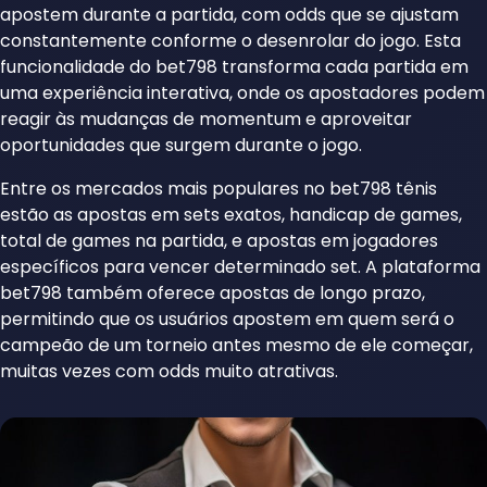
apostem durante a partida, com odds que se ajustam
constantemente conforme o desenrolar do jogo. Esta
funcionalidade do bet798 transforma cada partida em
uma experiência interativa, onde os apostadores podem
reagir às mudanças de momentum e aproveitar
oportunidades que surgem durante o jogo.
Entre os mercados mais populares no bet798 tênis
estão as apostas em sets exatos, handicap de games,
total de games na partida, e apostas em jogadores
específicos para vencer determinado set. A plataforma
bet798 também oferece apostas de longo prazo,
permitindo que os usuários apostem em quem será o
campeão de um torneio antes mesmo de ele começar,
muitas vezes com odds muito atrativas.