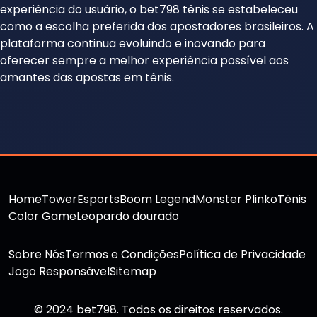
experiência do usuário, o bet798 tênis se estabeleceu
como a escolha preferida dos apostadores brasileiros. A
plataforma continua evoluindo e inovando para
oferecer sempre a melhor experiência possível aos
amantes das apostas em tênis.
Home
Tower
Esports
Boom Legend
Monster Plinko
Tênis
Color Game
Leopardo dourado
Sobre Nós
Termos e Condições
Política de Privacidade
Jogo Responsável
Sitemap
© 2024 bet798. Todos os direitos reservados.