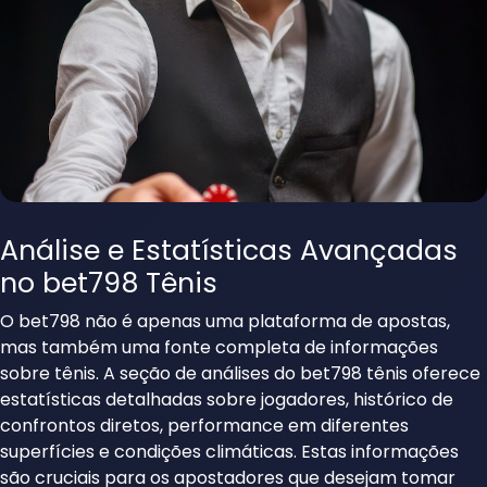
Análise e Estatísticas Avançadas
no bet798 Tênis
O bet798 não é apenas uma plataforma de apostas,
mas também uma fonte completa de informações
sobre tênis. A seção de análises do bet798 tênis oferece
estatísticas detalhadas sobre jogadores, histórico de
confrontos diretos, performance em diferentes
superfícies e condições climáticas. Estas informações
são cruciais para os apostadores que desejam tomar