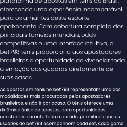
plataforma de apostas em tênis do Brasil,
oferecendo uma experiência incomparável
para os amantes deste esporte
apaixonante. Com cobertura completa dos
principais torneios mundiais, odds
competitivas e uma interface intuitiva, o
bet798 tênis proporciona aos apostadores
brasileiros a oportunidade de vivenciar toda
a emoção das quadras diretamente de
suas casas.
As apostas em tênis no bet798 representam uma das
modalidades mais procuradas pelos apostadores
brasileiros, e não é por acaso. O tênis oferece uma
dinâmica única de apostas, com oportunidades
constantes durante toda a partida, permitindo que os
usuários do bet798 acompanhem cada set, cada game