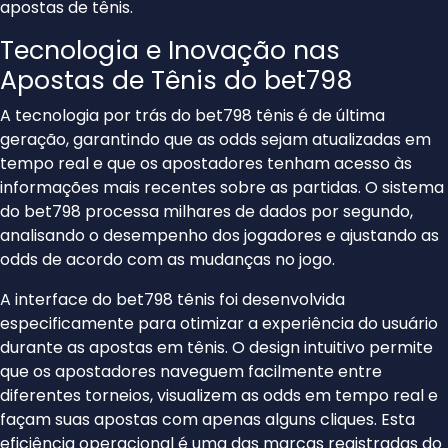
apostas de tênis.
Tecnologia e Inovação nas
Apostas de Tênis do bet798
A tecnologia por trás do bet798 tênis é de última
geração, garantindo que as odds sejam atualizadas em
tempo real e que os apostadores tenham acesso às
informações mais recentes sobre as partidas. O sistema
do bet798 processa milhares de dados por segundo,
analisando o desempenho dos jogadores e ajustando as
odds de acordo com as mudanças no jogo.
A interface do bet798 tênis foi desenvolvida
especificamente para otimizar a experiência do usuário
durante as apostas em tênis. O design intuitivo permite
que os apostadores naveguem facilmente entre
diferentes torneios, visualizem as odds em tempo real e
façam suas apostas com apenas alguns cliques. Esta
eficiência operacional é uma das marcas registradas do