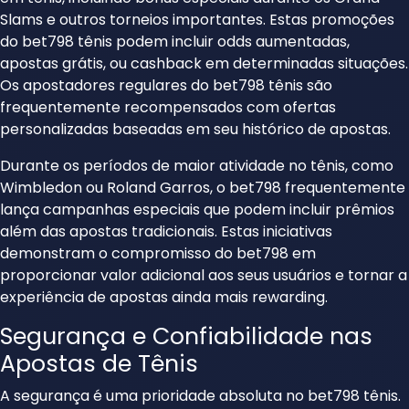
Slams e outros torneios importantes. Estas promoções
do bet798 tênis podem incluir odds aumentadas,
apostas grátis, ou cashback em determinadas situações.
Os apostadores regulares do bet798 tênis são
frequentemente recompensados com ofertas
personalizadas baseadas em seu histórico de apostas.
Durante os períodos de maior atividade no tênis, como
Wimbledon ou Roland Garros, o bet798 frequentemente
lança campanhas especiais que podem incluir prêmios
além das apostas tradicionais. Estas iniciativas
demonstram o compromisso do bet798 em
proporcionar valor adicional aos seus usuários e tornar a
experiência de apostas ainda mais rewarding.
Segurança e Confiabilidade nas
Apostas de Tênis
A segurança é uma prioridade absoluta no bet798 tênis.