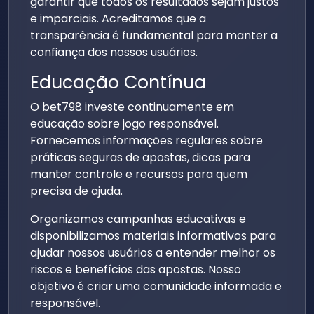
garantir que todos os resultados sejam justos
e imparciais. Acreditamos que a
transparência é fundamental para manter a
confiança dos nossos usuários.
Educação Contínua
O bet798 investe continuamente em
educação sobre jogo responsável.
Fornecemos informações regulares sobre
práticas seguras de apostas, dicas para
manter controle e recursos para quem
precisa de ajuda.
Organizamos campanhas educativas e
disponibilizamos materiais informativos para
ajudar nossos usuários a entender melhor os
riscos e benefícios das apostas. Nosso
objetivo é criar uma comunidade informada e
responsável.