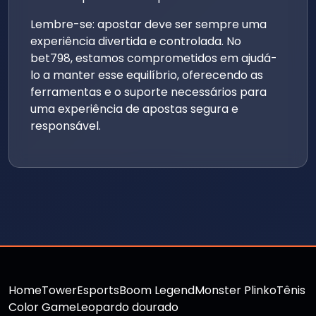
Lembre-se: apostar deve ser sempre uma
experiência divertida e controlada. No
bet798, estamos comprometidos em ajudá-
lo a manter esse equilíbrio, oferecendo as
ferramentas e o suporte necessários para
uma experiência de apostas segura e
responsável.
Home
Tower
Esports
Boom Legend
Monster Plinko
Tênis
Color Game
Leopardo dourado