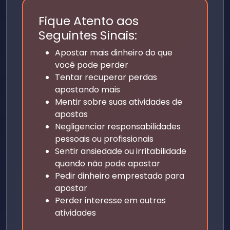
Fique Atento aos
Seguintes Sinais:
Apostar mais dinheiro do que
você pode perder
Tentar recuperar perdas
apostando mais
Mentir sobre suas atividades de
apostas
Negligenciar responsabilidades
pessoais ou profissionais
Sentir ansiedade ou irritabilidade
quando não pode apostar
Pedir dinheiro emprestado para
apostar
Perder interesse em outras
atividades