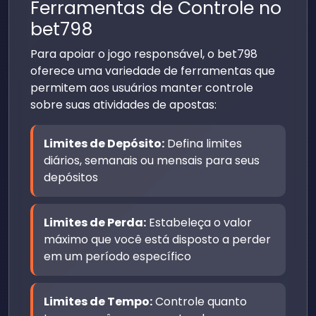
Ferramentas de Controle no
bet798
Para apoiar o jogo responsável, o bet798
oferece uma variedade de ferramentas que
permitem aos usuários manter controle
sobre suas atividades de apostas:
Limites de Depósito:
Defina limites
diários, semanais ou mensais para seus
depósitos
Limites de Perda:
Estabeleça o valor
máximo que você está disposto a perder
em um período específico
Limites de Tempo:
Controle quanto