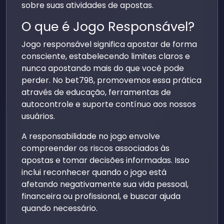
sobre suas atividades de apostas.
O que é Jogo Responsável?
Jogo responsável significa apostar de forma
consciente, estabelecendo limites claros e
nunca apostando mais do que você pode
perder. No bet798, promovemos essa prática
através de educação, ferramentas de
autocontrole e suporte contínuo aos nossos
usuários.
A responsabilidade no jogo envolve
compreender os riscos associados às
apostas e tomar decisões informadas. Isso
inclui reconhecer quando o jogo está
afetando negativamente sua vida pessoal,
financeira ou profissional, e buscar ajuda
quando necessário.