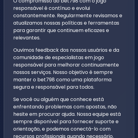
O compromisso do bet798 com o jogo
responsável é contínuo e evolui
constantemente. Regularmente revisamos e
atualizamos nossas políticas e ferramentas
para garantir que continuem eficazes e
relevantes.
Ouvimos feedback dos nossos usuários e da
comunidade de especialistas em jogo
responsável para melhorar continuamente
nossos serviços. Nosso objetivo é sempre
manter o bet798 como uma plataforma
segura e responsável para todos.
Se você ou alguém que conhece está
enfrentando problemas com apostas, não
hesite em procurar ajuda. Nossa equipe está
sempre disponível para fornecer suporte e
orientação, e podemos conectá-lo com
recursos profissionais quando necessário.