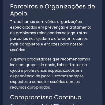
Parceiros e Organizações de
Apoio
Trabalhamos com várias organizações
especializadas em prevenção e tratamento
de problemas relacionados ao jogo. Estas
parcerias nos ajudam a oferecer recursos
mais completos e eficazes para nossos
usuários.
Algumas organizações que recomendamos
incluem grupos de apoio, linhas diretas de
ajuda e profissionais especializados em
dependência de jogos. Estamos sempre
dispostos a conectar usuários com os
recursos apropriados.
Compromisso Contínuo